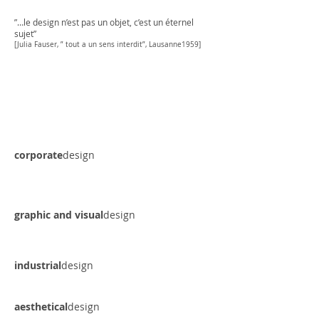
”…le design n’est pas un objet, c’est un éternel
sujet”
[Julia Fauser, ” tout a un sens interdit”, Lausanne1959]
corporate
design
graphic and visual
design
industrial
design
aesthetical
design